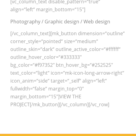
[vc_column_text disable_pattern=“true“
align=“left“ margin_bottom=“15″]
Photography / Graphic design / Web design
[/vc_column_text][mk_button dimension=“outline“
corner_style=“pointed“ size=“medium“
outline_skin=“dark“ outline_active_color=“#ffffff“
outline_hover_color=“#333333″
bg_color=“#f97352″ btn_hover_bg=“#252525″
text_color=“light“ icon=“mk-icon-long-arrow-right“
icon_anim=“side“ target=“_self“ align=“left“
fullwidth=“false“ margin_top=“0″
margin_bottom=“15″]VIEW THE
PROJECT[/mk_button][/vc_column][/vc_row]