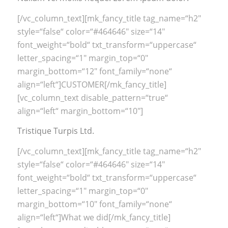
[/vc_column_text][mk_fancy_title tag_name=“h2″
style=“false“ color=“#464646″ size=“14″
font_weight=“bold“ txt_transform=“uppercase“
letter_spacing=“1″ margin_top=“0″
margin_bottom=“12″ font_family=“none“
align=“left“]CUSTOMER[/mk_fancy_title]
[vc_column_text disable_pattern=“true“
align=“left“ margin_bottom=“10″]
Tristique Turpis Ltd.
[/vc_column_text][mk_fancy_title tag_name=“h2″
style=“false“ color=“#464646″ size=“14″
font_weight=“bold“ txt_transform=“uppercase“
letter_spacing=“1″ margin_top=“0″
margin_bottom=“10″ font_family=“none“
align=“left“]What we did[/mk_fancy_title]