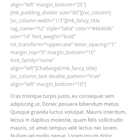
align=“left“ margin_bottom=“25″]
[mk_padding_divider size=“60″][/vc_column]
[vc_column width=“1/3″][mk_fancy_title
tag_name=“h2″ style=“false“ color=“#464646″
size=“14″ font_weight=“bold“
txt_transform=“uppercase“ letter_spacing=“1″
margin_top=“0″ margin_bottom=“10″
font_family=“none“
align=“left“]Challange[/mk_fancy_title]
[vc_column_text disable_pattern=“true“
align=“left“ margin_bottom=“10″]
Cras tristique turpis justo, eu consequat sem
adipiscing ut. Donec posuere bibendum metus.
Quisque gravida luctus volutpat. Mauris interdum,
lectus in dapibus molestie, quam felis sollicitudin
mauris, sit amet tempus velit lectus nec lorem.
Nullam vel mollis neque. Lorem ipsum dolor.