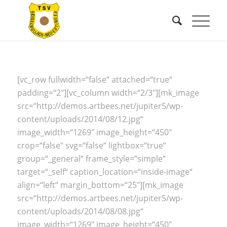
[vc_row fullwidth=“false“ attached=“true“
padding=“2″][vc_column width=“2/3″][mk_image
src=“http://demos.artbees.net/jupiter5/wp-
content/uploads/2014/08/12.jpg“
image_width=“1269″ image_height=“450″
crop=“false“ svg=“false“ lightbox=“true“
group=“_general“ frame_style=“simple“
target=“_self“ caption_location=“inside-image“
align=“left“ margin_bottom=“25″][mk_image
src=“http://demos.artbees.net/jupiter5/wp-
content/uploads/2014/08/08.jpg“
image_width=“1269″ image_height=“450″