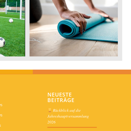
t
Sport 50+
NEUESTE
BEITRÄGE
ws
Rückblick auf die
ws
Jahreshauptversammlung
2026
s