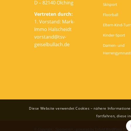
D – 82140 Olching
Skisport
Vertreten durch:
Floorball
1. Vorstand: Mark-
Eltern-Kind-Tur
Immo Halscheidt
Kinder-Sport
vorstand@tsv-
geiselbullach.de
Damen- und
Herrengymnast
Diese Website verwendet Cookies – nähere Informationen 
fortfahren, diese i
© Copyright -
Sportverein
-
powered by Enfold WordPress The