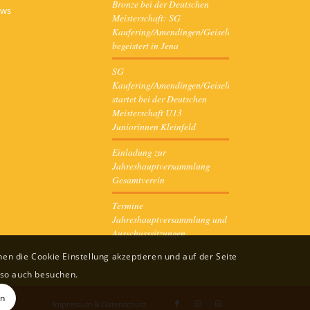
Bronze bei der Deutschen
ews
Meisterschaft: SG
Kaufering/Amendingen/Geiselbullach
begeistert in Jena
SG
Kaufering/Amendingen/Geiselbullach
startet bei der Deutschen
Meisterschaft U13
Juniorinnen Kleinfeld
Einladung zur
Jahreshauptversammlung
Gesamtverein
Termine
Jahreshauptversammlung und
Ausschusssitzungen
en die Cookie Einstellung akzeptieren und auf der Seite
e so auch besuchen.
en
Impressum & Datenschutz