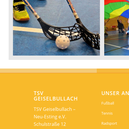
Floorball
Elt
TSV
UNSER A
GEISELBULLACH
Fußball
TSV Geiselbullach –
Tennis
Neu-Esting e.V.
Radsport
Schulstraße 12