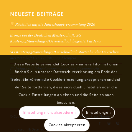
NEUESTE BEITRÄGE
Rückblick auf die Jahreshauptversammlung 2026
Bronze bei der Deutschen Meisterschaft: SG
Kaufering/Amendingen/Geiselbullach begeistert in Jena
SG Kaufering/Amendingen/Geiselbullach startet bei der Deutschen
Meisterschaft U13 Juniorinnen Kleinfeld
Diese Website verwendet Cookies – nähere Informationen
Einladung zur Jahreshauptversammlung Gesamtverein
finden Sie in unserer Datenschutzerklärung am Ende der
Termine Jahreshauptversammlung und Ausschusssitzungen
Seite. Sie können die Cookie Einstellung akzeptieren und auf
der Seite fortfahren, diese individuell Einstellen oder die
Cookie Einstellungen ablehnen und die Seite so auch
besuchen.
Einstellung nicht akzeptieren
Einstellungen
© Copyright -
Sportverein
-
powered by Enfold WordPress Theme
Cookies akzeptieren
Impressum & Datenschutz