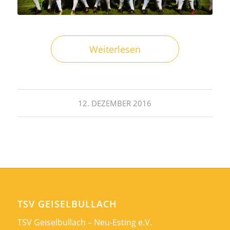
Weiterlesen
12. DEZEMBER 2016
TSV GEISELBULLACH
TSV Geiselbullach – Neu-Esting e.V.