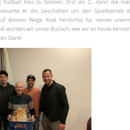
g Fußball treu zu bleiben. Erst als 2., dann die mei
r steuerte er die Geschehen um den Spielbetrieb d
f diesem Wege Rudi herzlichst für seinen unerm
i würden wir unser Bullach, wie wir es heute kennen
ten Dank!