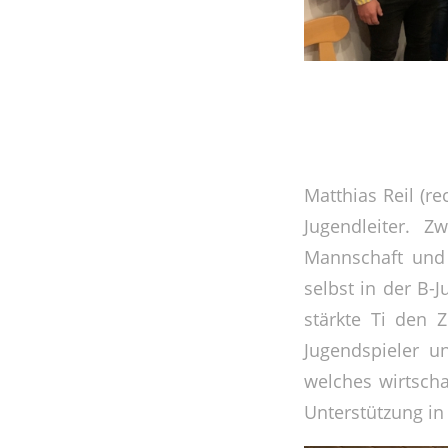
Matthias Reil (re
Jugendleiter. Z
Mannschaft und 
selbst in der B-J
stärkte Ti den 
Jugendspieler un
welches wirtschaf
Unterstützung in