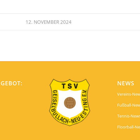
12. NOVEMBER 2024
NGEBOT:
NEWS
Vereins-Ne
Fußball-Ne
Tennis-New
Floorball-N