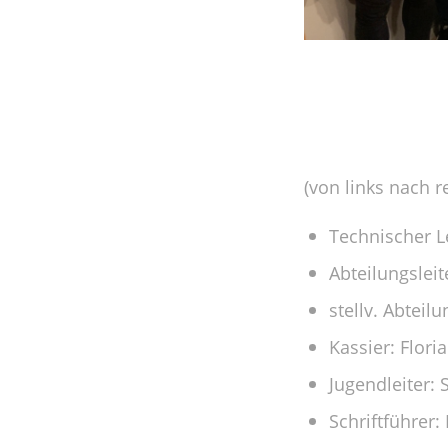
(von links nach r
Technischer L
Abteilungsleit
stellv. Abteil
Kassier: Flori
Jugendleiter:
Schriftführer