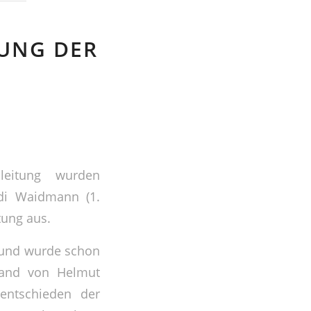
UNG DER
leitung wurden
di Waidmann (1.
tung aus.
ig und wurde schon
stand von Helmut
entschieden der