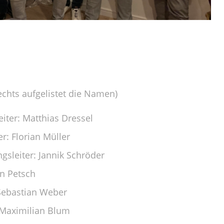
echts aufgelistet die Namen)
eiter: Matthias Dressel
er: Florian Müller
ungsleiter: Jannik Schröder
an Petsch
 Sebastian Weber
: Maximilian Blum