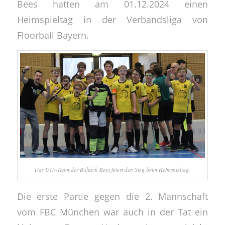
Bees hatten am 01.12.2024 einen
Heimspieltag in der Verbandsliga von
Floorball Bayern.
Das U15-Team der Bullach Bees feiert den Sieg beim Heimspieltag.
Die erste Partie gegen die 2. Mannschaft
vom FBC München war auch in der Tat ein