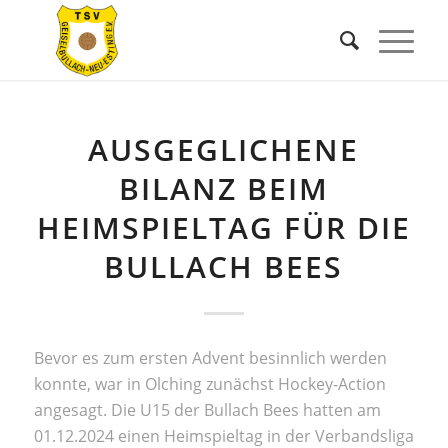
AUSGEGLICHENE
BILANZ BEIM
HEIMSPIELTAG FÜR DIE
BULLACH BEES
Bevor es zum ersten Advent besinnlich werden
konnte, war in Olching zunächst Hockey-Action
angesagt. Die U15 der Bullach Bees hatten am
01.12.2024 einen Heimspieltag in der Verbandsliga