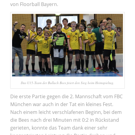
von Floorball Bayern.
Das U15-Team der Bullach Bees feiert den Sieg beim Heimspieltag.
Die erste Partie gegen die 2. Mannschaft vom FBC
München war auch in der Tat ein kleines Fest.
Nach einem leicht verschlafenen Beginn, bei dem
die Bees nach drei Minuten mit 0:2 in Rückstand
gerieten, konnte das Team dank einer sehr