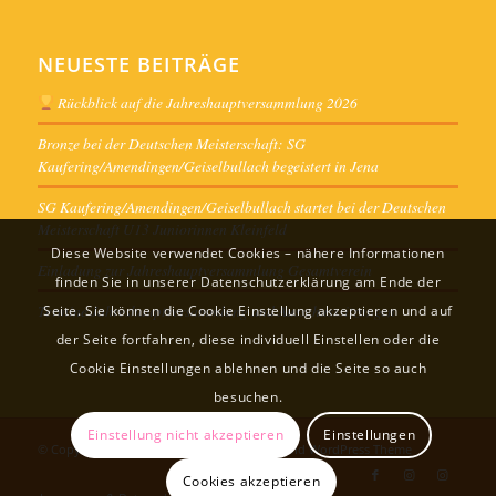
NEUESTE BEITRÄGE
Rückblick auf die Jahreshauptversammlung 2026
Bronze bei der Deutschen Meisterschaft: SG
Kaufering/Amendingen/Geiselbullach begeistert in Jena
SG Kaufering/Amendingen/Geiselbullach startet bei der Deutschen
Meisterschaft U13 Juniorinnen Kleinfeld
Diese Website verwendet Cookies – nähere Informationen
Einladung zur Jahreshauptversammlung Gesamtverein
finden Sie in unserer Datenschutzerklärung am Ende der
Termine Jahreshauptversammlung und Ausschusssitzungen
Seite. Sie können die Cookie Einstellung akzeptieren und auf
der Seite fortfahren, diese individuell Einstellen oder die
Cookie Einstellungen ablehnen und die Seite so auch
besuchen.
Einstellung nicht akzeptieren
Einstellungen
© Copyright -
Sportverein
-
powered by Enfold WordPress Theme
Cookies akzeptieren