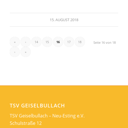
15. AUGUST 2018
«
‹
14
15
16
17
18
Seite 16 von 18
›
»
TSV GEISELBULLACH
TSV Geiselbullach – Neu-Esting e.V.
Schulstraße 12