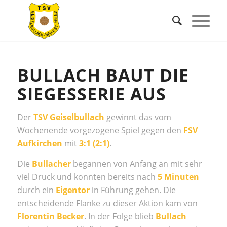
BULLACH BAUT DIE
SIEGESSERIE AUS
Der
TSV Geiselbullach
gewinnt das vom
Wochenende vorgezogene Spiel gegen den
FSV
Aufkirchen
mit
3:1 (2:1)
.
Die
Bullacher
begannen von Anfang an mit sehr
viel Druck und konnten bereits nach
5 Minuten
durch ein
Eigentor
in Führung gehen. Die
entscheidende Flanke zu dieser Aktion kam von
Florentin Becker
. In der Folge blieb
Bullach