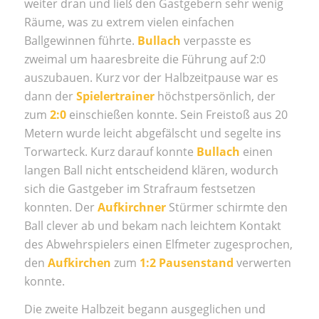
weiter dran und ließ den Gastgebern sehr wenig
Räume, was zu extrem vielen einfachen
Ballgewinnen führte.
Bu
llach
verpasste es
zweimal um haaresbreite die Führung auf 2:0
auszubauen. Kurz vor der Halbzeitpause war es
dann der
Spielertrainer
höchstpersönlich, der
zum
2:0
einschießen konnte. Sein Freistoß aus 20
Metern wurde leicht abgefälscht und segelte ins
Torwarteck. Kurz darauf konnte
Bullach
einen
langen Ball nicht entscheidend klären, wodurch
sich die Gastgeber im Strafraum festsetzen
konnten. Der
Aufkirchner
Stürmer schirmte den
Ball clever ab und bekam nach leichtem Kontakt
des Abwehrspielers einen Elfmeter zugesprochen,
den
Aufkirchen
zum
1:2 Pausenstand
verwerten
konnte.
Die zweite Halbzeit begann ausgeglichen und