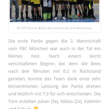
Das U15-Team der Bullach Bees feiert den Sieg beim Heimspieltag.
Die erste Partie gegen die 2. Mannschaft
vom FBC München war auch in der Tat ein
kleines Fest. Nach einem leicht
verschlafenen Beginn, bei dem die Bees
nach drei Minuten mit 0:2 in Rückstand
gerieten, konnte das Team dank einer sehr
konzentrierten Leistung die Partie drehen
und letztlich mit 7:3 für sich entscheiden. Die
Tore erzielten Julian (3x), Niklas (2x), Valentin
und Fabian.