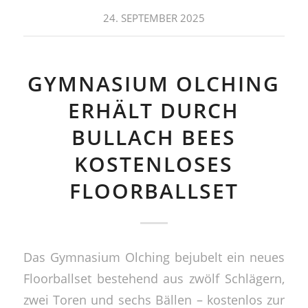
24. SEPTEMBER 2025
GYMNASIUM OLCHING
ERHÄLT DURCH
BULLACH BEES
KOSTENLOSES
FLOORBALLSET
Das Gymnasium Olching bejubelt ein neues
Floorballset bestehend aus zwölf Schlägern,
zwei Toren und sechs Bällen – kostenlos zur