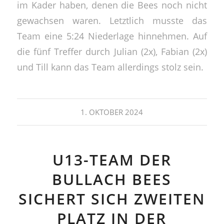
im Kader haben, denen die Bees noch nicht
gewachsen waren. Letztlich musste das
Team eine 5:24 Niederlage hinnehmen. Auf
die fünf Treffer durch Julian (2x), Fabian (2x)
und Till kann das Team allerdings stolz sein.
1. OKTOBER 2024
U13-TEAM DER
BULLACH BEES
SICHERT SICH ZWEITEN
PLATZ IN DER