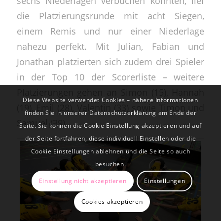
sechs Niederlagen verbuchen konnten, lief
die Platzierungsrunde mit acht Siegen,
einem Remis und nur einer Niederlage
nahezu perfekt. Mit Julian, Fabian und
Jonathan platzierten sich zudem drei Spieler
in der Top 10 der Scorerliste – weitere
Platzierungen gehen an Simon (15), Hannah
Diese Website verwendet Cookies – nähere Informationen
(19), Emil (28), Valentin (33) sowie Timon und
finden Sie in unserer Datenschutzerklärung am Ende der
Samuel (39).
Seite. Sie können die Cookie Einstellung akzeptieren und auf
der Seite fortfahren, diese individuell Einstellen oder die
Cookie Einstellungen ablehnen und die Seite so auch
besuchen.
Einstellung nicht akzeptieren
Einstellungen
Cookies akzeptieren