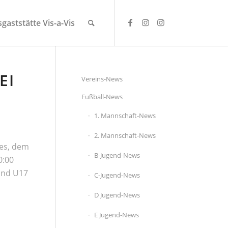
gaststätte Vis-a-Vis
EI
Vereins-News
Fußball-News
1. Mannschaft-News
2. Mannschaft-News
ees, dem
B-Jugend-News
0:00
 und U17
C-Jugend-News
D Jugend-News
E Jugend-News