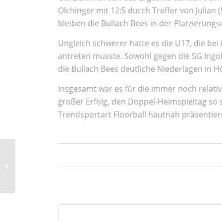
Olchinger mit 12:5 durch Treffer von Julian 
bleiben die Bullach Bees in der Platzierung
Ungleich schwerer hatte es die U17, die bei
antreten musste. Sowohl gegen die SG Ingo
die Bullach Bees deutliche Niederlagen in Hö
Insgesamt war es für die immer noch relativ
großer Erfolg, den Doppel-Heimspieltag so 
Trendsportart Floorball hautnah präsentie
U13-Team der Bullach Bees setzt
Erfolgsserie fort