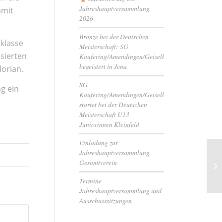
Jahreshauptversammlung
amit
2026
Bronze bei der Deutschen
sklasse
Meisterschaft: SG
sierten
Kaufering/Amendingen/Geiselbullach
begeistert in Jena
lorian.
SG
ng ein
Kaufering/Amendingen/Geiselbullach
e
startet bei der Deutschen
Meisterschaft U13
Juniorinnen Kleinfeld
Einladung zur
Jahreshauptversammlung
Wi
Gesamtverein
Ve
Termine
Jahreshauptversammlung und
Ausschusssitzungen