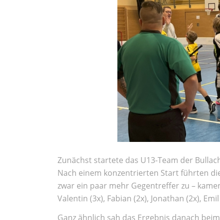
Zunächst startete das U13-Team der Bullac
Nach einem konzentrierten Start führten die 
zwar ein paar mehr Gegentreffer zu – kamen 
Valentin (3x), Fabian (2x), Jonathan (2x), Em
Ganz ähnlich sah das Ergebnis danach beim 