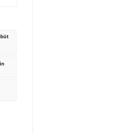
ebüt
n
in