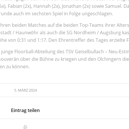
(5x), Fabian (2x), Hannah (2x), Jonathan (2x) sowie Samuel. D
srunde auch im sechsten Spiel in Folge ungeschlagen.
 ihren beiden Matches auf die beiden Top-Teams ihrer Alter
lstadt / Haunwöhr als auch die SG Nordheim / Augsburg kas
he von 0:31 und 1:17. Den Ehrentreffer des Tages erzielte F
 junge Floorball-Abteilung des TSV Geiselbullach – Neu-Esti
souverän über die Bühne zu kriegen und den Olchingern di
ren zu können.
5. MÄRZ 2024
Eintrag teilen