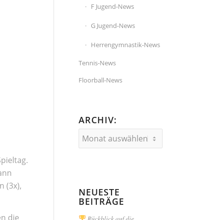
F Jugend-News
G Jugend-News
Herrengymnastik-News
Tennis-News
Floorball-News
ARCHIV:
pieltag.
dann
 (3x),
NEUESTE
BEITRÄGE
en die
Rückblick auf die