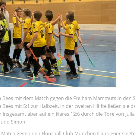
h Bees mit dem Match gegen die Freiham Mammuts in den S
Bees mit 5:1 zur Halbzeit. In der zweiten Hälfte ließen sie 
insgesamt aber auf ein klares 12:6 durch die Tore von Julian
il und Simon.
Match gegen den Floorball-Club München II aus. Hier siegt