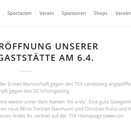
Sportarten
Verein
Sponsoren
Shops
Vereins
ERÖFFNUNG UNSERER
GASTSTÄTTE AM 6.4.
der Ersten Mannschaft gegen den TSV Landsberg angepfiffe
chaft gegen den SC Schöngeising.
tte wieder unter dem Namen ‘Vis-a-Vis’. Eine gute Gelegenh
ren neue Wirte Torsten Naumann und Christian Kuha und i
nen findet Ihr verlinkt auf der TSV Homepage (www.tsv-