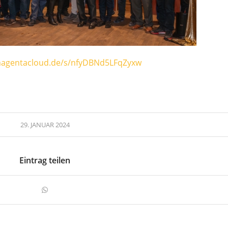
magentacloud.de/s/nfyDBNd5LFqZyxw
29. JANUAR 2024
Eintrag teilen