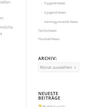
ielten
F Jugend-News
G Jugend-News
en.
Herrengymnastik-News
mtliche
Tennis-News
la
Floorball-News
ARCHIV:
NEUESTE
BEITRÄGE
Rückblick auf die