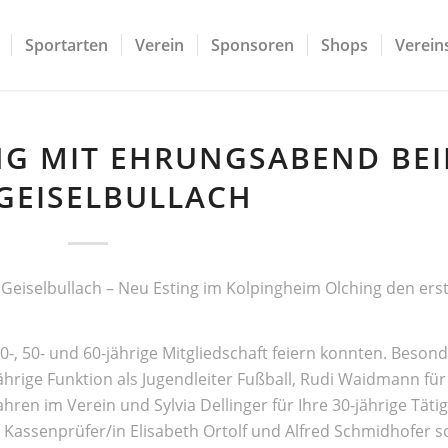
Sportarten
Verein
Sponsoren
Shops
Vereins
G MIT EHRUNGSABEND BE
 GEISELBULLACH
 Geiselbullach – Neu Esting im Kolpingheim Olching den ers
40-, 50- und 60-jährige Mitgliedschaft feiern konnten. Beson
hrige Funktion als Jugendleiter Fußball, Rudi Waidmann für
hren im Verein und Sylvia Dellinger für Ihre 30-jährige Tätig
n Kassenprüfer/in Elisabeth Ortolf und Alfred Schmidhofer s