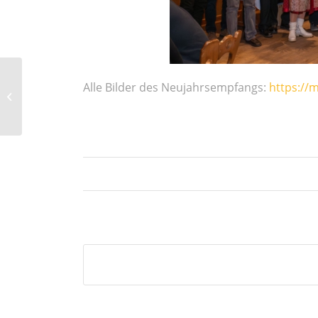
Alle Bilder des Neujahrsempfangs:
https://
Ein weiteres Debut für die Bullach
Bees: U17 KF