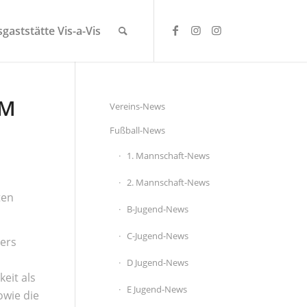
gaststätte Vis-a-Vis
IM
Vereins-News
Fußball-News
1. Mannschaft-News
2. Mannschaft-News
ten
B-Jugend-News
C-Jugend-News
ders
D Jugend-News
keit als
E Jugend-News
owie die