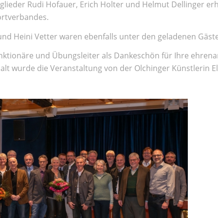
ieder Rudi Hofauer, Erich Holter und Helmut Dellinger erh
ortverbandes.
nd Heini Vetter waren ebenfalls unter den geladenen Gäst
unktionäre und Übungsleiter als Dankeschön für Ihre ehrena
malt wurde die Veranstaltung von der Olchinger Künstlerin E