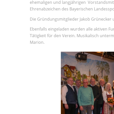
ehemaligen und langjährigen Vorstandsmitgl
Ehrenabzeichen des Bayerischen Landessp
Die Gründungsmitglieder Jakob Grünecker u
Ebenfalls eingeladen wurden alle aktiven F
Tätigkeit für den Verein. Musikalisch unter
Marion.