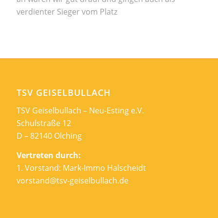
verdienter Sieger vom Platz
TSV GEISELBULLACH
TSV Geiselbullach – Neu-Esting e.V.
Schulstraße 12
D – 82140 Olching
Vertreten durch:
1. Vorstand: Mark-Immo Halscheidt
vorstand@tsv-geiselbullach.de