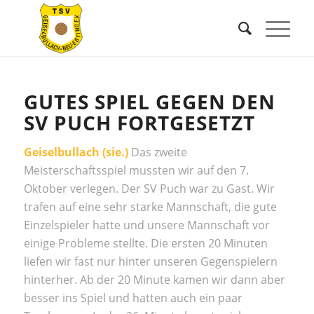
GUTES SPIEL GEGEN DEN
SV PUCH FORTGESETZT
Geiselbullach (sie.)
Das zweite
Meisterschaftsspiel mussten wir auf den 7.
Oktober verlegen. Der SV Puch war zu Gast. Wir
trafen auf eine sehr starke Mannschaft, die gute
Einzelspieler hatte und unsere Mannschaft vor
einige Probleme stellte. Die ersten 20 Minuten
liefen wir fast nur hinter unseren Gegenspielern
hinterher. Ab der 20 Minute kamen wir dann aber
besser ins Spiel und hatten auch ein paar