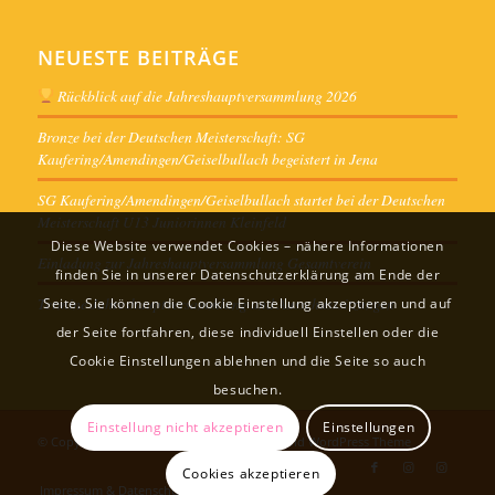
NEUESTE BEITRÄGE
Rückblick auf die Jahreshauptversammlung 2026
Bronze bei der Deutschen Meisterschaft: SG
Kaufering/Amendingen/Geiselbullach begeistert in Jena
SG Kaufering/Amendingen/Geiselbullach startet bei der Deutschen
Meisterschaft U13 Juniorinnen Kleinfeld
Diese Website verwendet Cookies – nähere Informationen
Einladung zur Jahreshauptversammlung Gesamtverein
finden Sie in unserer Datenschutzerklärung am Ende der
Termine Jahreshauptversammlung und Ausschusssitzungen
Seite. Sie können die Cookie Einstellung akzeptieren und auf
der Seite fortfahren, diese individuell Einstellen oder die
Cookie Einstellungen ablehnen und die Seite so auch
besuchen.
Einstellung nicht akzeptieren
Einstellungen
© Copyright -
Sportverein
-
powered by Enfold WordPress Theme
Cookies akzeptieren
Impressum & Datenschutz