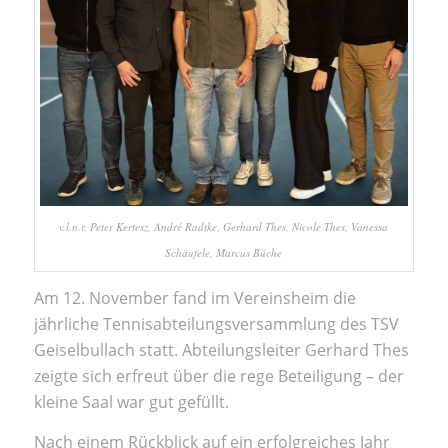
v.l.n.r. Peter Kertesz, André Radtke, Gerhard Thes, Nicole Thes, Vanessa
Schäufele, Marcus Büche
Am 12. November fand im Vereinsheim die
jährliche Tennisabteilungsversammlung des TSV
Geiselbullach statt. Abteilungsleiter Gerhard Thes
zeigte sich erfreut über die rege Beteiligung – der
kleine Saal war gut gefüllt.
Nach einem Rückblick auf ein erfolgreiches Jahr