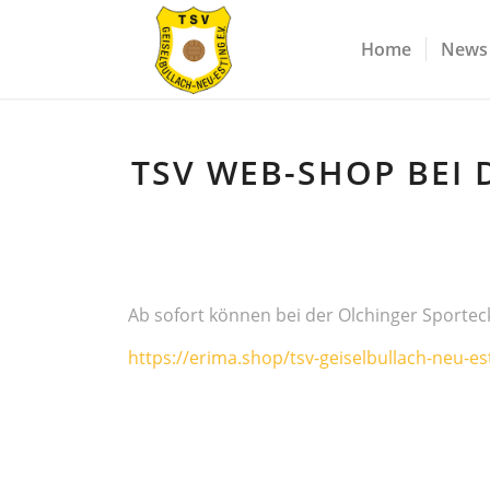
Home
News
TSV WEB-SHOP BEI 
Ab sofort können bei der Olchinger Sportec
https://erima.shop/tsv-geiselbullach-neu-es