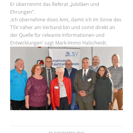
Er übernimmt das Referat „Jubiläen und
Ehrungen“.
‚Ich übernehme dises Amt, damit ich im Sinne des
TSV näher am Verband bin und somit direkt an
der Quelle für releante Informationen und
Entwicklungen‘ sagt Mark-Immo Halscheidt.
10. NOVEMBER 2022