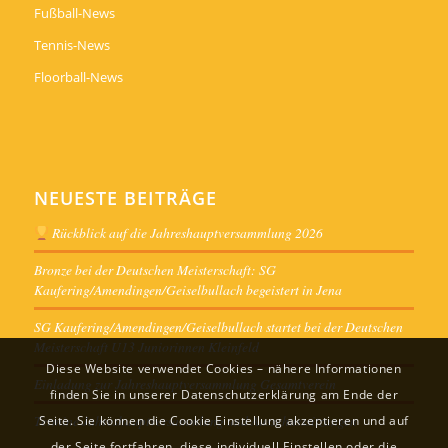
Fußball-News
Tennis-News
Floorball-News
NEUESTE BEITRÄGE
Rückblick auf die Jahreshauptversammlung 2026
Bronze bei der Deutschen Meisterschaft: SG
Kaufering/Amendingen/Geiselbullach begeistert in Jena
SG Kaufering/Amendingen/Geiselbullach startet bei der Deutschen
Meisterschaft U13 Juniorinnen Kleinfeld
Diese Website verwendet Cookies – nähere Informationen
Einladung zur Jahreshauptversammlung Gesamtverein
finden Sie in unserer Datenschutzerklärung am Ende der
Termine Jahreshauptversammlung und Ausschusssitzungen
Seite. Sie können die Cookie Einstellung akzeptieren und auf
der Seite fortfahren, diese individuell Einstellen oder die