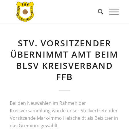
STV. VORSITZENDER
ÜBERNIMMT AMT BEIM
BLSV KREISVERBAND
FFB
Bei den Neuwahlen im Rahmen der
Kreisversammlung wurde unser Stellvertretender
Vorsitzende Mark-Immo Halscheidt als Beisitzer in
das Gremium gewählt.