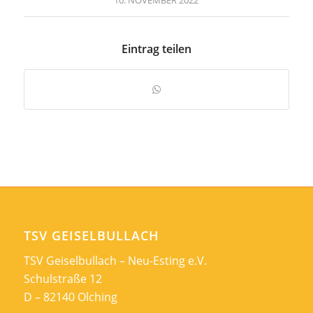
Eintrag teilen
TSV GEISELBULLACH
TSV Geiselbullach – Neu-Esting e.V.
Schulstraße 12
D – 82140 Olching