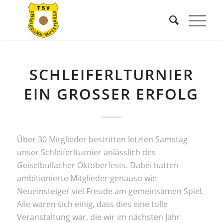
SCHLEIFERLTURNIER
EIN GROSSER ERFOLG
Über 30 Mitglieder bestritten letzten Samstag
unser Schleiferlturnier anlässlich des
Geiselbullacher Oktoberfests. Dabei hatten
ambitionierte Mitglieder genauso wie
Neueinsteiger viel Freude am gemeinsamen Spiel.
Alle waren sich einig, dass dies eine tolle
Veranstaltung war, die wir im nächsten Jahr