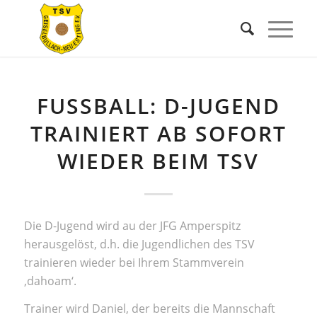
FUSSBALL: D-JUGEND
TRAINIERT AB SOFORT
WIEDER BEIM TSV
Die D-Jugend wird au der JFG Amperspitz
herausgelöst, d.h. die Jugendlichen des TSV
trainieren wieder bei Ihrem Stammverein
‚dahoam‘.
Trainer wird Daniel, der bereits die Mannschaft