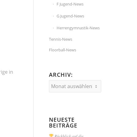
F Jugend-News
G Jugend-News
Herrengymnastik-News
Tennis-News
Floorball-News
ige in
ARCHIV:
NEUESTE
BEITRÄGE
Rückblick auf die