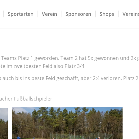
Sportarten
Verein
Sponsoren
Shops
Vereins
2 Teams Platz 1 geworden. Team 2 hat 5x gewonnen und 2x 
e im zweitbesten Feld also Platz 3/4
uch bis ins beste Feld geschafft, aber 2:4 verloren. Platz 2
acher Fußballschpieler