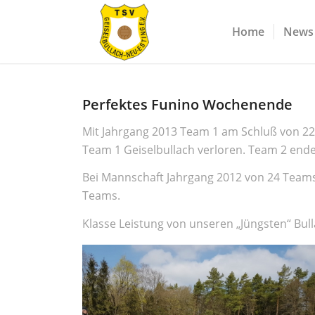
Home
News
Perfektes Funino Wochenende
Mit Jahrgang 2013 Team 1 am Schluß von 2
Team 1 Geiselbullach verloren. Team 2 endet
Bei Mannschaft Jahrgang 2012 von 24 Teams a
Teams.
Klasse Leistung von unseren „Jüngsten“ Bull