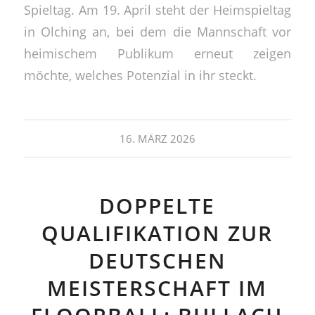
Spieltag. Am 19. April steht der Heimspieltag
in Olching an, bei dem die Mannschaft vor
heimischem Publikum erneut zeigen
möchte, welches Potenzial in ihr steckt.
16. MÄRZ 2026
DOPPELTE
QUALIFIKATION ZUR
DEUTSCHEN
MEISTERSCHAFT IM