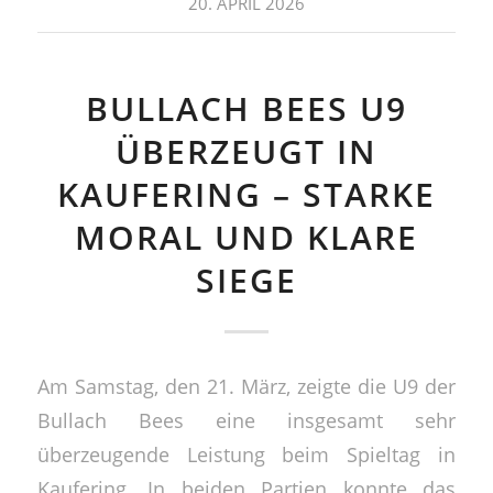
20. APRIL 2026
BULLACH BEES U9
ÜBERZEUGT IN
KAUFERING – STARKE
MORAL UND KLARE
SIEGE
Am Samstag, den 21. März, zeigte die U9 der
Bullach Bees eine insgesamt sehr
überzeugende Leistung beim Spieltag in
Kaufering. In beiden Partien konnte das