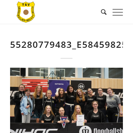
55280779483_E58459825