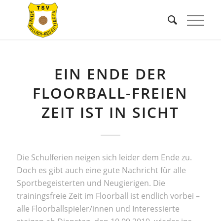
EIN ENDE DER
FLOORBALL-FREIEN
ZEIT IST IN SICHT
Die Schulferien neigen sich leider dem Ende zu.
Doch es gibt auch eine gute Nachricht für alle
Sportbegeisterten und Neugierigen. Die
trainingsfreie Zeit im Floorball ist endlich vorbei –
alle Floorballspieler/innen und Interessierte