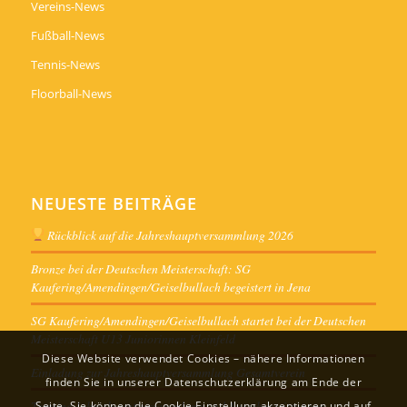
Vereins-News
Fußball-News
Tennis-News
Floorball-News
NEUESTE BEITRÄGE
Rückblick auf die Jahreshauptversammlung 2026
Bronze bei der Deutschen Meisterschaft: SG
Kaufering/Amendingen/Geiselbullach begeistert in Jena
SG Kaufering/Amendingen/Geiselbullach startet bei der Deutschen
Meisterschaft U13 Juniorinnen Kleinfeld
Diese Website verwendet Cookies – nähere Informationen
Einladung zur Jahreshauptversammlung Gesamtverein
finden Sie in unserer Datenschutzerklärung am Ende der
Termine Jahreshauptversammlung und Ausschusssitzungen
Seite. Sie können die Cookie Einstellung akzeptieren und auf