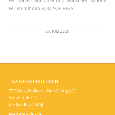
Wir zählen auf DICH und wünschen schöne
Ferien mit den BULLACH BEES.
26. JULI 2020
TSV GEISELBULLACH
TSV Geiselbullach – Neu-Esting e.V.
Schulstraße 12
D – 82140 Olching
Vertreten durch: