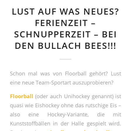
LUST AUF WAS NEUES?
FERIENZEIT –
SCHNUPPERZEIT – BEI
DEN BULLACH BEES!!!
Schon mal was von Floorball gehört? Lust
eine neue Team-Sportart auszuprobieren?
Floorball
(oder auch Unihockey genannt) ist
quasi wie Eishockey ohne das rutschige Eis –
also eine Hockey-Variante, die mit
Kunststoffbällen in der Halle gespielt wird.