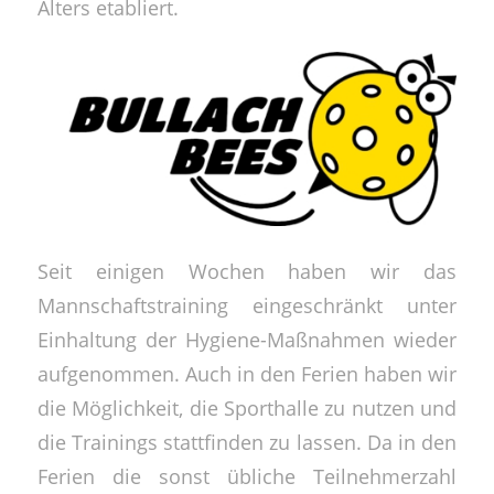
Alters etabliert.
Seit einigen Wochen haben wir das
Mannschaftstraining eingeschränkt unter
Einhaltung der Hygiene-Maßnahmen wieder
aufgenommen. Auch in den Ferien haben wir
die Möglichkeit, die Sporthalle zu nutzen und
die Trainings stattfinden zu lassen. Da in den
Ferien die sonst übliche Teilnehmerzahl