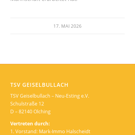
17. MAI 2026
TSV GEISELBULLACH
TSV Geiselbullach – Neu-Esting e.V.
Schulstraße 12
D – 82140 Olching
Vertreten durch:
1. Vorstand: Mark-Immo Halscheidt