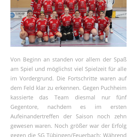
Von Beginn an standen vor allem der Spaß
am Spiel und möglichst viel Spielzeit für alle
im Vordergrund. Die Fortschritte waren auf
dem Feld klar zu erkennen. Gegen Puchheim
kassierte das Team diesmal nur fünf
Gegentore, nachdem es im ersten
Aufeinandertreffen der Saison noch zehn
gewesen waren. Noch größer war der Erfolg
gegen die SG Tübingen/Feuerbach: Während