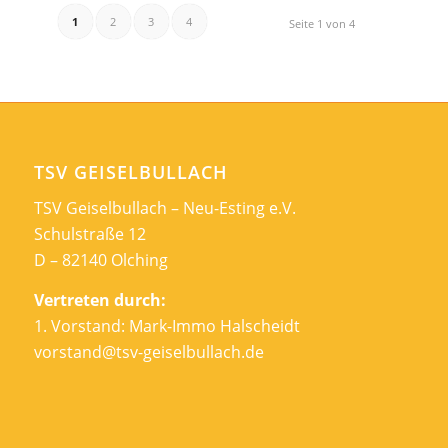
1
2
3
4
Seite 1 von 4
TSV GEISELBULLACH
TSV Geiselbullach – Neu-Esting e.V.
Schulstraße 12
D – 82140 Olching
Vertreten durch:
1. Vorstand: Mark-Immo Halscheidt
vorstand@tsv-geiselbullach.de