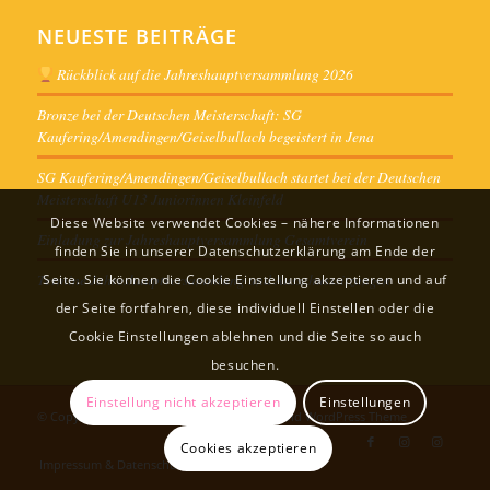
NEUESTE BEITRÄGE
Rückblick auf die Jahreshauptversammlung 2026
Bronze bei der Deutschen Meisterschaft: SG
Kaufering/Amendingen/Geiselbullach begeistert in Jena
SG Kaufering/Amendingen/Geiselbullach startet bei der Deutschen
Meisterschaft U13 Juniorinnen Kleinfeld
Diese Website verwendet Cookies – nähere Informationen
Einladung zur Jahreshauptversammlung Gesamtverein
finden Sie in unserer Datenschutzerklärung am Ende der
Termine Jahreshauptversammlung und Ausschusssitzungen
Seite. Sie können die Cookie Einstellung akzeptieren und auf
der Seite fortfahren, diese individuell Einstellen oder die
Cookie Einstellungen ablehnen und die Seite so auch
besuchen.
Einstellung nicht akzeptieren
Einstellungen
© Copyright -
Sportverein
-
powered by Enfold WordPress Theme
Cookies akzeptieren
Impressum & Datenschutz