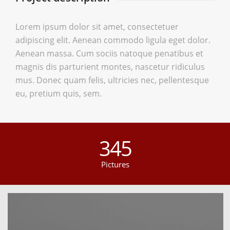
Lorem ipsum dolor sit amet, consectetuer
adipiscing elit. Aenean commodo ligula eget dolor.
Aenean massa. Cum sociis natoque penatibus et
magnis dis parturient montes, nascetur ridiculus
mus. Donec quam felis, ultricies nec, pellentesque
eu, pretium quis, sem.
345
Pictures