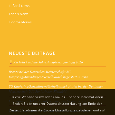
Fußball-News
Tennis-News
Floorball-News
NEUESTE BEITRÄGE
Rückblick auf die Jahreshauptversammlung 2026
Bronze bei der Deutschen Meisterschaft: SG
Kaufering/Amendingen/Geiselbullach begeistert in Jena
SG Kaufering/Amendingen/Geiselbullach startet bei der Deutschen
Meisterschaft U13 Juniorinnen Kleinfeld
Diese Website verwendet Cookies – nähere Informationen
Einladung zur Jahreshauptversammlung Gesamtverein
finden Sie in unserer Datenschutzerklärung am Ende der
Termine Jahreshauptversammlung und Ausschusssitzungen
Seite. Sie können die Cookie Einstellung akzeptieren und auf