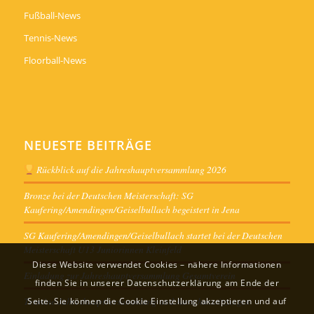
Fußball-News
Tennis-News
Floorball-News
NEUESTE BEITRÄGE
Rückblick auf die Jahreshauptversammlung 2026
Bronze bei der Deutschen Meisterschaft: SG
Kaufering/Amendingen/Geiselbullach begeistert in Jena
SG Kaufering/Amendingen/Geiselbullach startet bei der Deutschen
Meisterschaft U13 Juniorinnen Kleinfeld
Diese Website verwendet Cookies – nähere Informationen
Einladung zur Jahreshauptversammlung Gesamtverein
finden Sie in unserer Datenschutzerklärung am Ende der
Termine Jahreshauptversammlung und Ausschusssitzungen
Seite. Sie können die Cookie Einstellung akzeptieren und auf