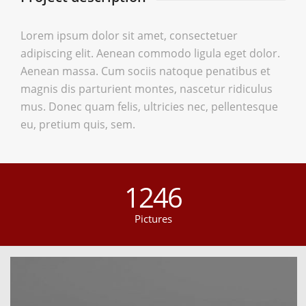
Lorem ipsum dolor sit amet, consectetuer
adipiscing elit. Aenean commodo ligula eget dolor.
Aenean massa. Cum sociis natoque penatibus et
magnis dis parturient montes, nascetur ridiculus
mus. Donec quam felis, ultricies nec, pellentesque
eu, pretium quis, sem.
1246
Pictures