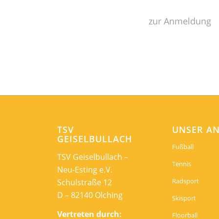
zur Anmeldung
TSV
UNSER A
GEISELBULLACH
Fußball
TSV Geiselbullach –
Tennis
Neu-Esting e.V.
Radsport
Schulstraße 12
D – 82140 Olching
Skisport
Vertreten durch:
Floorball