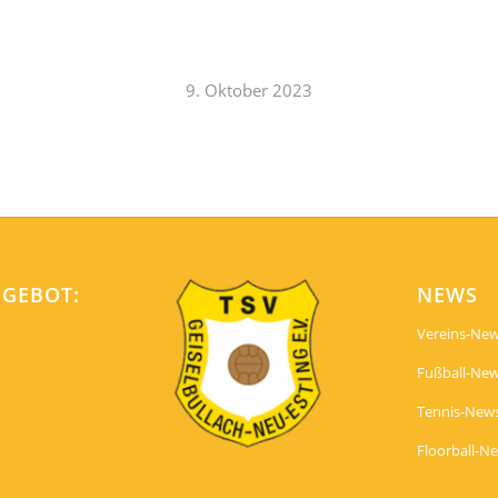
9. Oktober 2023
NGEBOT:
NEWS
Vereins-Ne
Fußball-Ne
Tennis-New
Floorball-N