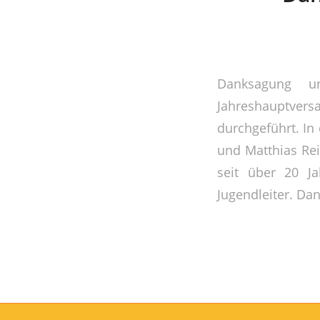
Danksagung u
Jahreshauptve
durchgeführt. I
und Matthias Reil
seit über 20 Ja
Jugendleiter. Da