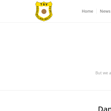
Home
News
But we a
Dan