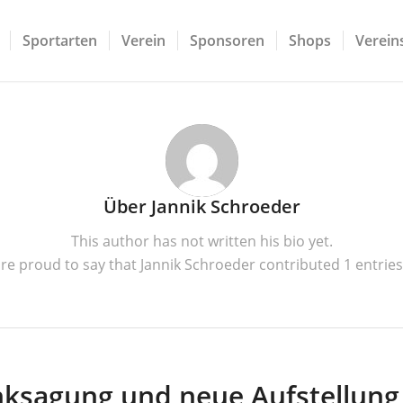
Sportarten
Verein
Sponsoren
Shops
Vereins
Über
Jannik Schroeder
This author has not written his bio yet.
re proud to say that
Jannik Schroeder
contributed 1 entries
ksagung und neue Aufstellung